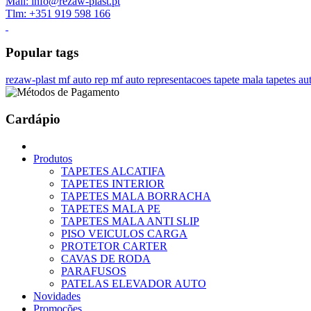
Mail: info@rezaw-plast.pt
Tlm: +351 919 598 166
Popular tags
rezaw-plast
mf auto rep
mf auto representacoes
tapete mala
tapetes a
Cardápio
Produtos
TAPETES ALCATIFA
TAPETES INTERIOR
TAPETES MALA BORRACHA
TAPETES MALA PE
TAPETES MALA ANTI SLIP
PISO VEICULOS CARGA
PROTETOR CARTER
CAVAS DE RODA
PARAFUSOS
PATELAS ELEVADOR AUTO
Novidades
Promoções