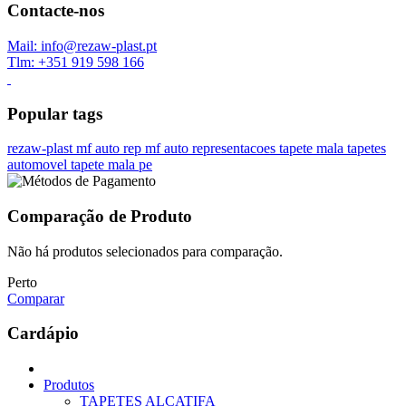
Contacte-nos
Mail: info@rezaw-plast.pt
Tlm: +351 919 598 166
Popular tags
rezaw-plast
mf auto rep
mf auto representacoes
tapete mala
tapetes
automovel
tapete mala pe
Comparação de Produto
Não há produtos selecionados para comparação.
Perto
Comparar
Cardápio
Produtos
TAPETES ALCATIFA