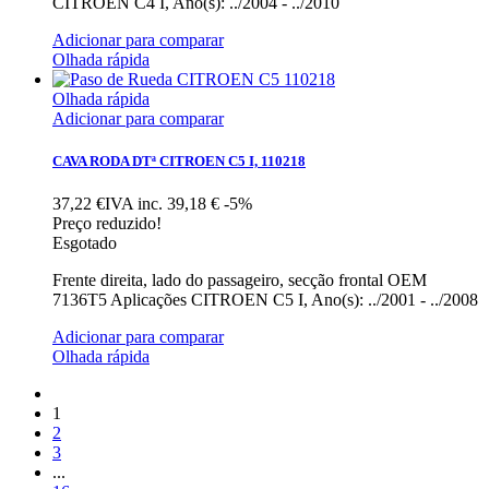
CITROEN C4 I, Ano(s): ../2004 - ../2010
Adicionar para comparar
Olhada rápida
Olhada rápida
Adicionar para comparar
CAVA RODA DTª CITROEN C5 I, 110218
37,22 €IVA inc.
39,18 €
-5%
Preço reduzido!
Esgotado
Frente direita, lado do passageiro, secção frontal OEM
7136T5 Aplicações CITROEN C5 I, Ano(s): ../2001 - ../2008
Adicionar para comparar
Olhada rápida
1
2
3
...