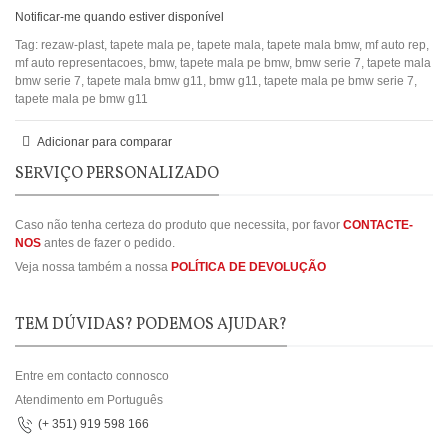
Notificar-me quando estiver disponível
Tag:
rezaw-plast
,
tapete mala pe
,
tapete mala
,
tapete mala bmw
,
mf auto rep
,
mf auto representacoes
,
bmw
,
tapete mala pe bmw
,
bmw serie 7
,
tapete mala
bmw serie 7
,
tapete mala bmw g11
,
bmw g11
,
tapete mala pe bmw serie 7
,
tapete mala pe bmw g11
Adicionar para comparar
SERVIÇO PERSONALIZADO
Caso não tenha certeza do produto que necessita, por favor
CONTACTE-
NOS
antes de fazer o pedido.
Veja nossa também a nossa
POLÍTICA DE DEVOLUÇÃO
TEM DÚVIDAS? PODEMOS AJUDAR?
Entre em contacto connosco
Atendimento em Português
(+ 351) 919 598 166