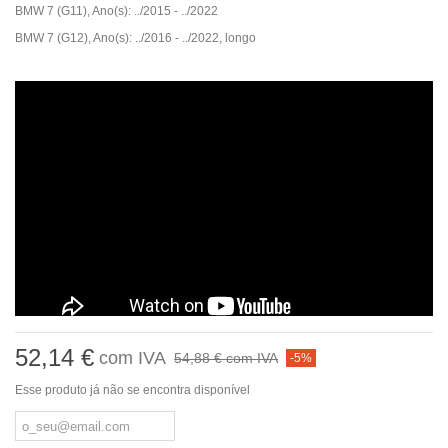
BMW 7 (G11), Ano(s): ../2015 - ../2022
BMW 7 (G12), Ano(s): ../2016 - ../2022,
longo
52,14 €
com IVA
54,88 €
com IVA
-5%
Esse produto já não se encontra disponível