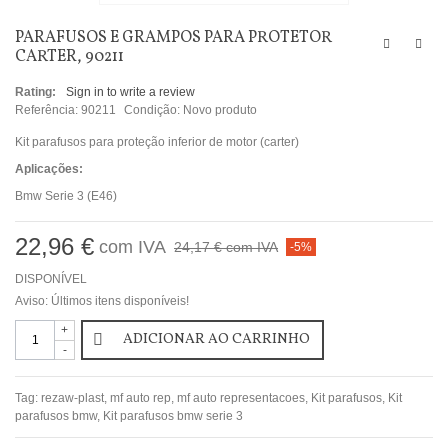
PARAFUSOS E GRAMPOS PARA PROTETOR
CARTER, 90211
Rating:
Sign in to write a review
Referência:
90211
Condição:
Novo produto
Kit parafusos para proteção inferior de motor (carter)
Aplicações:
Bmw Serie 3 (E46)
22,96 €
com IVA
24,17 €
com IVA
-5%
DISPONÍVEL
Aviso: Últimos itens disponíveis!
+
ADICIONAR AO CARRINHO
-
Tag:
rezaw-plast
,
mf auto rep
,
mf auto representacoes
,
Kit parafusos
,
Kit
parafusos bmw
,
Kit parafusos bmw serie 3