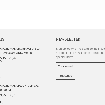
AIS
NEWSLETTER
TAPETE MALA BORRACHA SEAT
Sign up today for free and be the first t
ARONA SUV, XDK750608
notified on our new updates, discount
special Offers.
26,47 €
5,15 €
Subscribe
TAPETE MALA PE UNIVERSAL,
101903M
30,79 €
9,25 €