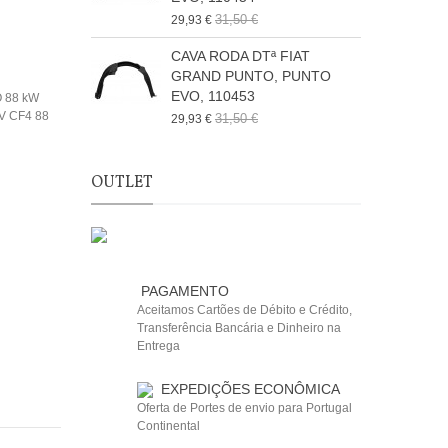
31,50 €
29,93 €
7
CAVA RODA DTª FIAT
GRAND PUNTO, PUNTO
EVO, 110453
O 88 kW
8V CF4 88
31,50 €
29,93 €
2
OUTLET
PAGAMENTO
Aceitamos Cartões de Débito e Crédito,
Transferência Bancária e Dinheiro na
Entrega
EXPEDIÇÕES ECONÔMICA
Oferta de Portes de envio para Portugal
Continental