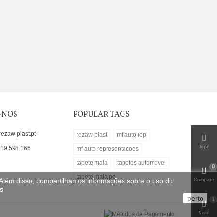
-NOS
POPULAR TAGS
rezaw-plast.pt
rezaw-plast
mf auto rep
Topo
919 598 166
mf auto representacoes
tapete mala
tapetes automovel
0
tapete mala pe
. Além disso, compartilhamos informações sobre o uso do
Compare
es
perto
1
Visto