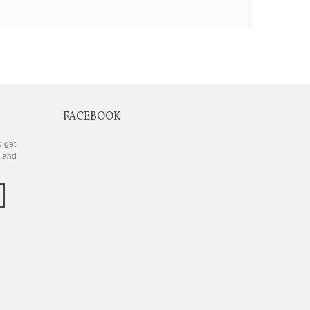
FACEBOOK
o get
s and