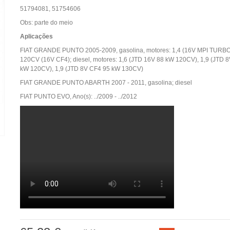
51794081, 51754606
Obs: parte do meio
Aplicações
FIAT GRANDE PUNTO 2005-2009, gasolina, motores: 1,4 (16V MPI TURB
120CV (16V CF4); diesel, motores: 1,6 (JTD 16V 88 kW 120CV), 1,9 (JTD 
kW 120CV), 1,9 (JTD 8V CF4 95 kW 130CV)
FIAT GRANDE PUNTO ABARTH 2007 - 2011, gasolina; diesel
FIAT PUNTO EVO, Ano(s): ../2009 - ../2012