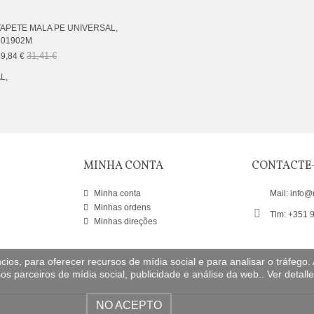
TAPETE MALA PE UNIVERSAL,
101902M
31,41 €
9,84 €
MINHA CONTA
CONTACTE
Minha conta
Mail: info@
Minhas ordens
Tlm: +351 
Minhas direções
ios, para oferecer recursos de mídia social e para analisar o tráfego
os parceiros de mídia social, publicidade e análise da web..
Ver detall
NO ACEPTO