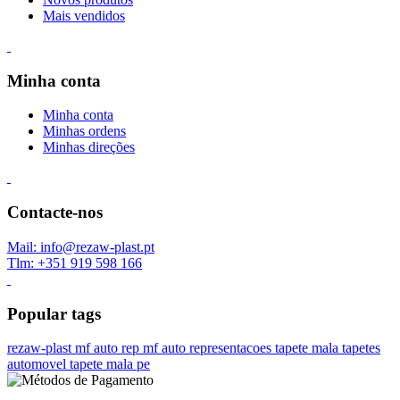
Mais vendidos
Minha conta
Minha conta
Minhas ordens
Minhas direções
Contacte-nos
Mail: info@rezaw-plast.pt
Tlm: +351 919 598 166
Popular tags
rezaw-plast
mf auto rep
mf auto representacoes
tapete mala
tapetes
automovel
tapete mala pe