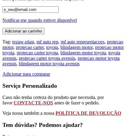
Notificar-me quando estiver disponível
Adicionar ao carrinho
Tag:
rezaw-plast
,
mf auto rep
,
mf auto representacoes
,
protecao
motor
,
protecao carter
,
toyota
,
blindagem motor
,
protecao motor
toyota
,
protecao carter toyota
,
blindagem motor toyota
,
toyota
avensis
,
protecao carter toyota avensis
,
protecao motor toyota
avensis
,
blindagem motor toyota avensis
Adicionar para comparar
Serviço Personalizado
Caso não tenha certeza do produto que necessita, por
favor
CONTACTE-NOS
antes de fazer o pedido.
Veja nossa também a nossa
POLÍTICA DE DEVOLUÇÃO
Tem dúvidas? Podemos ajudar?