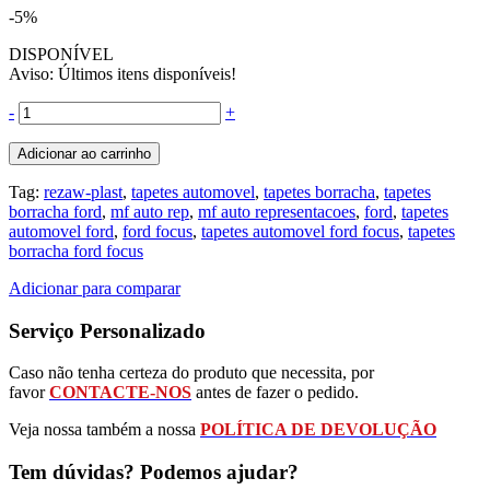
-5%
DISPONÍVEL
Aviso: Últimos itens disponíveis!
-
+
Adicionar ao carrinho
Tag:
rezaw-plast
,
tapetes automovel
,
tapetes borracha
,
tapetes
borracha ford
,
mf auto rep
,
mf auto representacoes
,
ford
,
tapetes
automovel ford
,
ford focus
,
tapetes automovel ford focus
,
tapetes
borracha ford focus
Adicionar para comparar
Serviço Personalizado
Caso não tenha certeza do produto que necessita, por
favor
CONTACTE-NOS
antes de fazer o pedido.
Veja nossa também a nossa
POLÍTICA DE DEVOLUÇÃO
Tem dúvidas? Podemos ajudar?