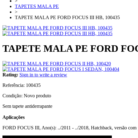
>
TAPETES MALA PE
>
TAPETE MALA PE FORD FOCUS III HB, 100435
TAPETE MALA PE FORD FOCUS
Rating:
Sign in to write a review
Referência:
100435
Condição:
Novo produto
Sem tapete antiderrapante
Aplicações
FORD FOCUS III, Ano(s): ../2011 - ../2018, Hatchback, versão com p