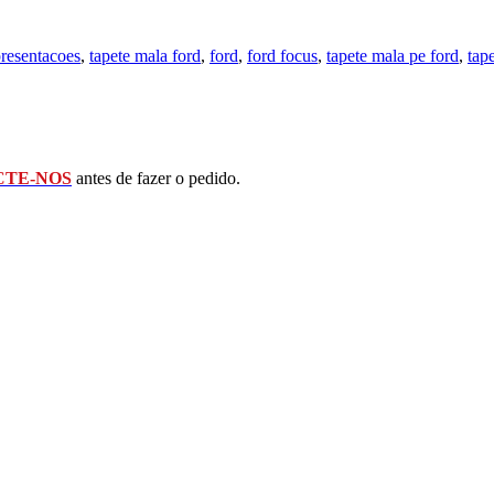
presentacoes
,
tapete mala ford
,
ford
,
ford focus
,
tapete mala pe ford
,
tap
TE-NOS
antes de fazer o pedido.