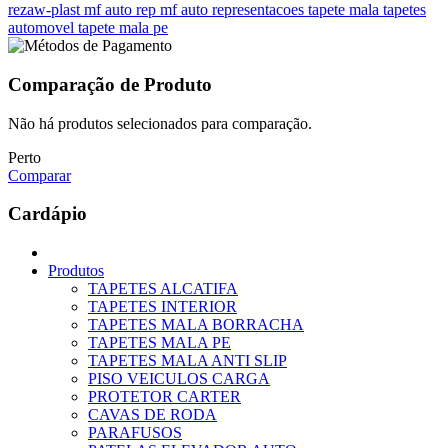
rezaw-plast
mf auto rep
mf auto representacoes
tapete mala
tapetes
automovel
tapete mala pe
Comparação de Produto
Não há produtos selecionados para comparação.
Perto
Comparar
Cardápio
Produtos
TAPETES ALCATIFA
TAPETES INTERIOR
TAPETES MALA BORRACHA
TAPETES MALA PE
TAPETES MALA ANTI SLIP
PISO VEICULOS CARGA
PROTETOR CARTER
CAVAS DE RODA
PARAFUSOS