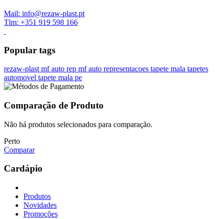
Mail: info@rezaw-plast.pt
Tlm: +351 919 598 166
Popular tags
rezaw-plast
mf auto rep
mf auto representacoes
tapete mala
tapetes
automovel
tapete mala pe
Comparação de Produto
Não há produtos selecionados para comparação.
Perto
Comparar
Cardápio
Produtos
Novidades
Promoções