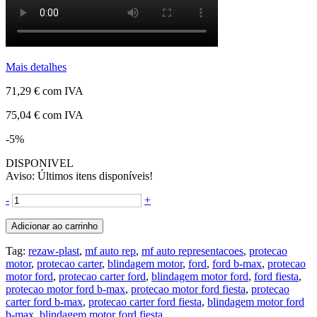
Mais detalhes
71,29 €
com IVA
75,04 €
com IVA
-5%
DISPONIVEL
Aviso: Últimos itens disponíveis!
-
+
Adicionar ao carrinho
Tag:
rezaw-plast
,
mf auto rep
,
mf auto representacoes
,
protecao
motor
,
protecao carter
,
blindagem motor
,
ford
,
ford b-max
,
protecao
motor ford
,
protecao carter ford
,
blindagem motor ford
,
ford fiesta
,
protecao motor ford b-max
,
protecao motor ford fiesta
,
protecao
carter ford b-max
,
protecao carter ford fiesta
,
blindagem motor ford
b-max
,
blindagem motor ford fiesta