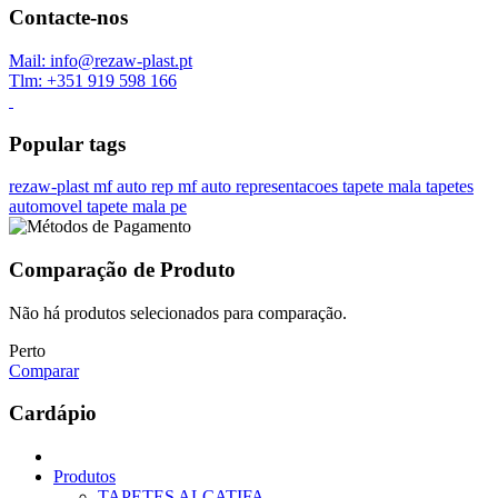
Contacte-nos
Mail: info@rezaw-plast.pt
Tlm: +351 919 598 166
Popular tags
rezaw-plast
mf auto rep
mf auto representacoes
tapete mala
tapetes
automovel
tapete mala pe
Comparação de Produto
Não há produtos selecionados para comparação.
Perto
Comparar
Cardápio
Produtos
TAPETES ALCATIFA