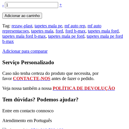
-
+
Adicionar ao carrinho
Tag:
rezaw-plast
,
tapetes mala pe
,
mf auto rep
,
mf auto
representacoes
,
tapetes mala
,
ford
,
ford b-max
,
tapetes mala ford
,
tapetes mala ford b-max
,
tapetes mala pe ford
,
tapetes mala pe ford
b-max
Adicionar para comparar
Serviço Personalizado
Caso não tenha certeza do produto que necessita, por
favor
CONTACTE-NOS
antes de fazer o pedido.
Veja nossa também a nossa
POLÍTICA DE DEVOLUÇÃO
Tem dúvidas? Podemos ajudar?
Entre em contacto connosco
Atendimento em Português