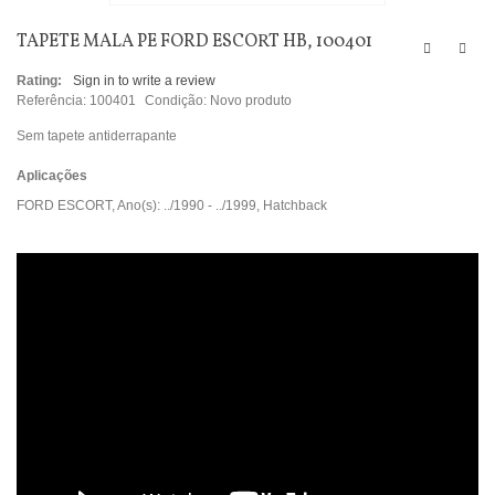
TAPETE MALA PE FORD ESCORT HB, 100401
Rating:
Sign in to write a review
Referência:
100401
Condição:
Novo produto
Sem tapete antiderrapante
Aplicações
FORD ESCORT, Ano(s): ../1990 - ../1999, Hatchback