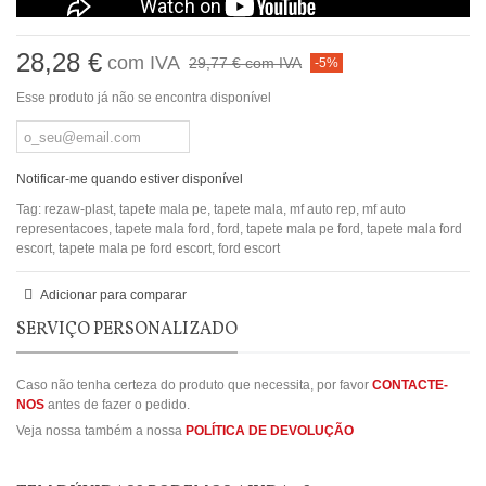
28,28 €
com IVA
29,77 €
com IVA
-5%
Esse produto já não se encontra disponível
Notificar-me quando estiver disponível
Tag:
rezaw-plast
,
tapete mala pe
,
tapete mala
,
mf auto rep
,
mf auto
representacoes
,
tapete mala ford
,
ford
,
tapete mala pe ford
,
tapete mala ford
escort
,
tapete mala pe ford escort
,
ford escort
Adicionar para comparar
SERVIÇO PERSONALIZADO
Caso não tenha certeza do produto que necessita, por favor
CONTACTE-
NOS
antes de fazer o pedido.
Veja nossa também a nossa
POLÍTICA DE DEVOLUÇÃO