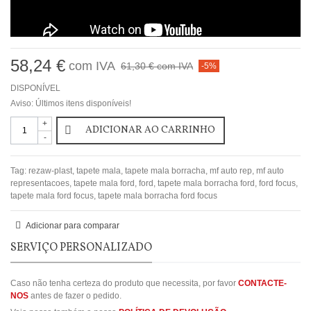
58,24 €
com IVA
61,30 €
com IVA
-5%
DISPONÍVEL
Aviso: Últimos itens disponíveis!
+
ADICIONAR AO CARRINHO
-
Tag:
rezaw-plast
,
tapete mala
,
tapete mala borracha
,
mf auto rep
,
mf auto
representacoes
,
tapete mala ford
,
ford
,
tapete mala borracha ford
,
ford focus
,
tapete mala ford focus
,
tapete mala borracha ford focus
Adicionar para comparar
SERVIÇO PERSONALIZADO
Caso não tenha certeza do produto que necessita, por favor
CONTACTE-
NOS
antes de fazer o pedido.