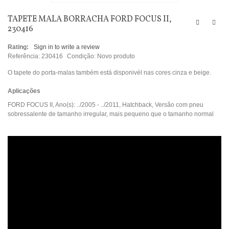
TAPETE MALA BORRACHA FORD FOCUS II,
230416
Rating:
Sign in to write a review
Referência:
230416
Condição:
Novo produto
O tapete do porta-malas também está disponivél nas cores cinza e beige.
Aplicações
FORD FOCUS II, Ano(s): ../2005 - ../2011, Hatchback, Versão com pneu
sobressalente de tamanho irregular, mais pequeno que o tamanho normal