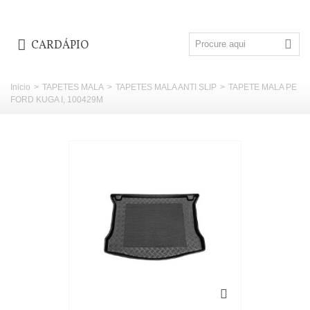
CARDÁPIO
Inicio
>
TAPETES MALA
>
TAPETES MALA ANTI SLIP
>
TAPETE MALA PE
FORD KUGA I, 100429M