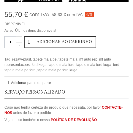
55,70 €
com IVA
58,63 €
com IVA
-5%
DISPONÍVEL
Aviso: Últimos itens disponíveis!
+
ADICIONAR AO CARRINHO
-
Tag:
rezaw-plast
,
tapete mala pe
,
tapete mala
,
mf auto rep
,
mf auto
representacoes
,
ford kuga
,
tapete mala ford
,
tapete mala ford kuga
,
ford
,
tapete mala pe ford
,
tapete mala pe ford kuga
Adicionar para comparar
SERVIÇO PERSONALIZADO
Caso não tenha certeza do produto que necessita, por favor
CONTACTE-
NOS
antes de fazer o pedido.
Veja nossa também a nossa
POLÍTICA DE DEVOLUÇÃO