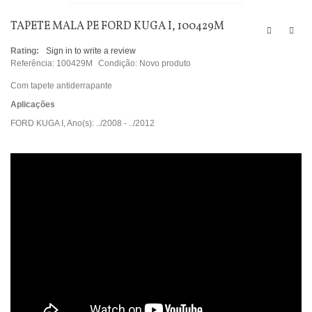
TAPETE MALA PE FORD KUGA I, 100429M
Rating:
Sign in to write a review
Referência:
100429M
Condição:
Novo produto
Com tapete antiderrapante
Aplicações
FORD KUGA I, Ano(s): ../2008 - ../2012