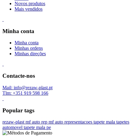
Novos produtos
Mais vendidos
Minha conta
Minha conta
Minhas ordens
Minhas direções
Contacte-nos
Mail: info@rezaw-plast.pt
Tlm: +351 919 598 166
Popular tags
rezaw-plast
mf auto rep
mf auto representacoes
tapete mala
tapetes
automovel
tapete mala pe