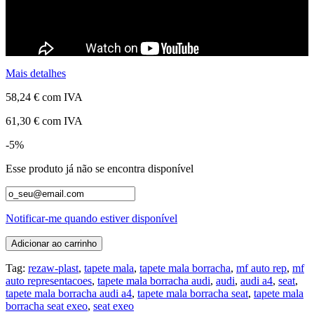
Mais detalhes
58,24 €
com IVA
61,30 €
com IVA
-5%
Esse produto já não se encontra disponível
Notificar-me quando estiver disponível
Adicionar ao carrinho
Tag:
rezaw-plast
,
tapete mala
,
tapete mala borracha
,
mf auto rep
,
mf
auto representacoes
,
tapete mala borracha audi
,
audi
,
audi a4
,
seat
,
tapete mala borracha audi a4
,
tapete mala borracha seat
,
tapete mala
borracha seat exeo
,
seat exeo