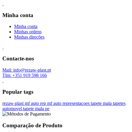
Minha conta
Minha conta
Minhas ordens
Minhas direções
Contacte-nos
Mail: info@rezaw-plast.pt
Tlm: +351 919 598 166
Popular tags
rezaw-plast
mf auto rep
mf auto representacoes
tapete mala
tapetes
automovel
tapete mala pe
Comparação de Produto