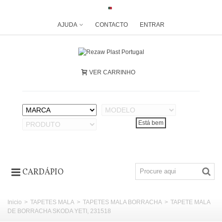
AJUDA
CONTACTO
ENTRAR
VER CARRINHO
CARDÁPIO
Inicio
>
TAPETES MALA
>
TAPETES MALA BORRACHA
>
TAPETE MALA
DE BORRACHA SKODA YETI, 231518