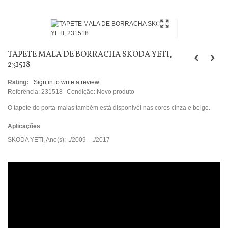
TAPETE MALA DE BORRACHA SKODA YETI,
231518
Rating:
Sign in to write a review
Referência:
231518
Condição:
Novo produto
O tapete do porta-malas também está disponivél nas cores cinza e beige.
Aplicações
SKODA YETI, Ano(s): ../2009 - ../2017