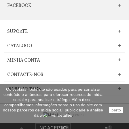
FACEBOOK
SUPORTE
CATALOGO
MINHA CONTA
CONTACTE-NOS
POPULAR TAGS
Os cookies neste site são usados para personalizar
conteúdo e anúncios, para oferecer recursos de mídia
social e para analisar o tráfego. Além disso,
compartilhamos informações sobre o uso do site com
nossos parceiros de mídia social, publicidade e análise
perto
da web..
Ver detalles
NO ACEPTO
0
1