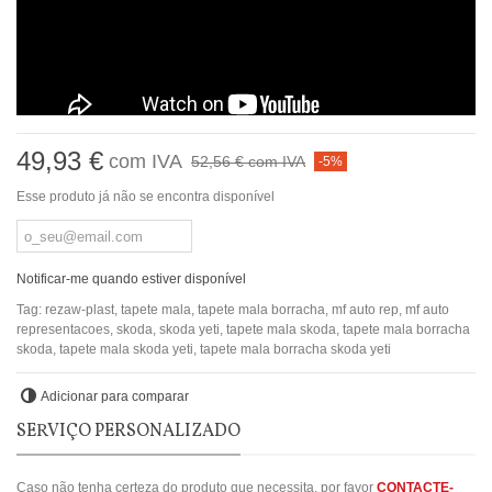
49,93 €
com IVA
52,56 €
com IVA
-5%
Esse produto já não se encontra disponível
Notificar-me quando estiver disponível
Tag:
rezaw-plast
,
tapete mala
,
tapete mala borracha
,
mf auto rep
,
mf auto
representacoes
,
skoda
,
skoda yeti
,
tapete mala skoda
,
tapete mala borracha
skoda
,
tapete mala skoda yeti
,
tapete mala borracha skoda yeti
Adicionar para comparar
SERVIÇO PERSONALIZADO
Caso não tenha certeza do produto que necessita, por favor
CONTACTE-