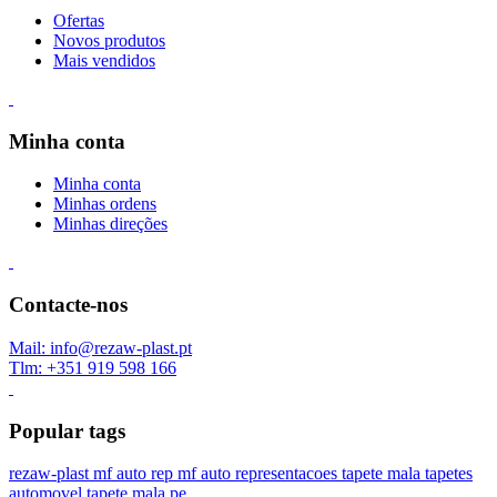
Ofertas
Novos produtos
Mais vendidos
Minha conta
Minha conta
Minhas ordens
Minhas direções
Contacte-nos
Mail: info@rezaw-plast.pt
Tlm: +351 919 598 166
Popular tags
rezaw-plast
mf auto rep
mf auto representacoes
tapete mala
tapetes
automovel
tapete mala pe