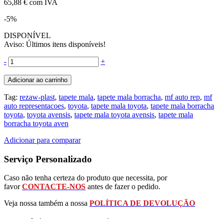
65,88 €
com IVA
-5%
DISPONÍVEL
Aviso: Últimos itens disponíveis!
-
+
Adicionar ao carrinho
Tag:
rezaw-plast
,
tapete mala
,
tapete mala borracha
,
mf auto rep
,
mf
auto representacoes
,
toyota
,
tapete mala toyota
,
tapete mala borracha
toyota
,
toyota avensis
,
tapete mala toyota avensis
,
tapete mala
borracha toyota aven
Adicionar para comparar
Serviço Personalizado
Caso não tenha certeza do produto que necessita, por
favor
CONTACTE-NOS
antes de fazer o pedido.
Veja nossa também a nossa
POLÍTICA DE DEVOLUÇÃO