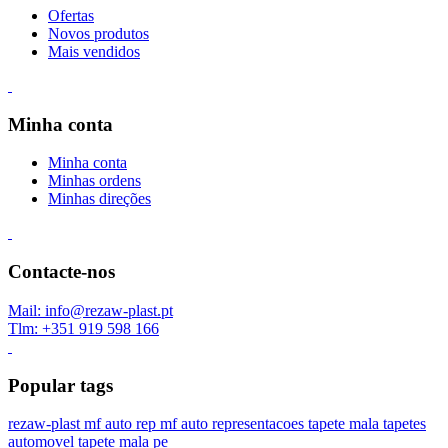
Ofertas
Novos produtos
Mais vendidos
Minha conta
Minha conta
Minhas ordens
Minhas direções
Contacte-nos
Mail: info@rezaw-plast.pt
Tlm: +351 919 598 166
Popular tags
rezaw-plast
mf auto rep
mf auto representacoes
tapete mala
tapetes
automovel
tapete mala pe