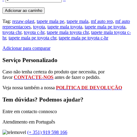
Adicionar ao carrinho
Tag:
rezaw-plast
,
tapete mala pe
,
tapete mala
,
mf auto rep
,
mf auto
representacoes
,
toyota
,
tapete mala toyota
,
tapete mala pe toyota
,
toyota chr
,
toyota c-hr
,
tapete mala toyota chr
,
tapete mala toyota c-
hr
,
tapete mala pe toyota chr
,
tapete mala pe toyota c-hr
Adicionar para comparar
Serviço Personalizado
Caso não tenha certeza do produto que necessita, por
favor
CONTACTE-NOS
antes de fazer o pedido.
Veja nossa também a nossa
POLÍTICA DE DEVOLUÇÃO
Tem dúvidas? Podemos ajudar?
Entre em contacto connosco
Atendimento em Português
(+ 351) 919 598 166