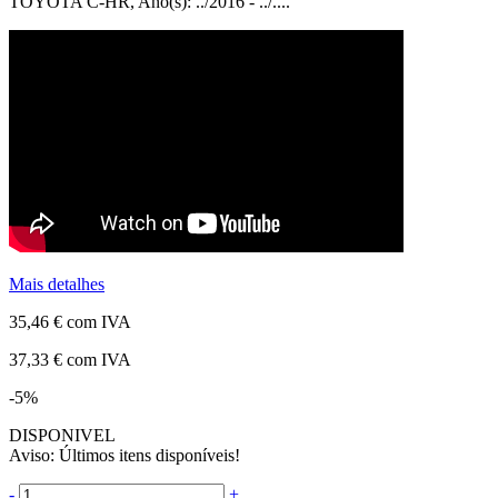
TOYOTA C-HR, Ano(s): ../2016 - ../....
Mais detalhes
35,46 €
com IVA
37,33 €
com IVA
-5%
DISPONIVEL
Aviso: Últimos itens disponíveis!
-
+