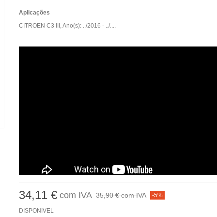
Aplicações
CITROEN C3 III, Ano(s): ../2016 - ../....
34,11 €
com IVA
35,90 €
com IVA
-5%
DISPONIVEL