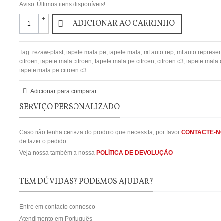
Aviso: Últimos itens disponíveis!
+
ADICIONAR AO CARRINHO
-
Tag:
rezaw-plast
,
tapete mala pe
,
tapete mala
,
mf auto rep
,
mf auto represe
citroen
,
tapete mala citroen
,
tapete mala pe citroen
,
citroen c3
,
tapete mala 
tapete mala pe citroen c3
Adicionar para comparar
SERVIÇO PERSONALIZADO
Caso não tenha certeza do produto que necessita, por favor
CONTACTE-N
de fazer o pedido.
Veja nossa também a nossa
POLÍTICA DE DEVOLUÇÃO
TEM DÚVIDAS? PODEMOS AJUDAR?
Entre em contacto connosco
Atendimento em Português