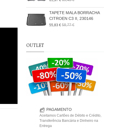
65,97 €
TAPETE MALA BORRACHA
CITROEN C3 II, 230146
58,77 €
55,83 €
OUTLET
PAGAMENTO
Aceitamos Cartões de Débito e Crédito,
Transferência Bancária e Dinheiro na
Entrega