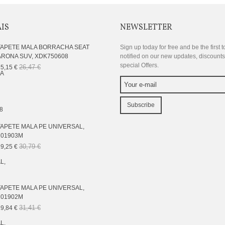
AIS
NEWSLETTER
TAPETE MALA BORRACHA SEAT
Sign up today for free and be the first t
ARONA SUV, XDK750608
notified on our new updates, discount
special Offers.
26,47 €
5,15 €
Subscribe
TAPETE MALA PE UNIVERSAL,
101903M
30,79 €
9,25 €
TAPETE MALA PE UNIVERSAL,
101902M
31,41 €
9,84 €