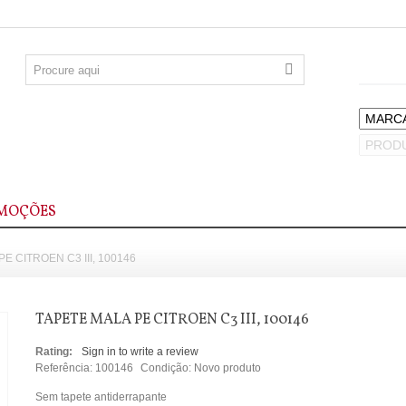
MOÇÕES
E CITROEN C3 III, 100146
TAPETE MALA PE CITROEN C3 III, 100146
Rating:
Sign in to write a review
Referência:
100146
Condição:
Novo produto
Sem tapete antiderrapante