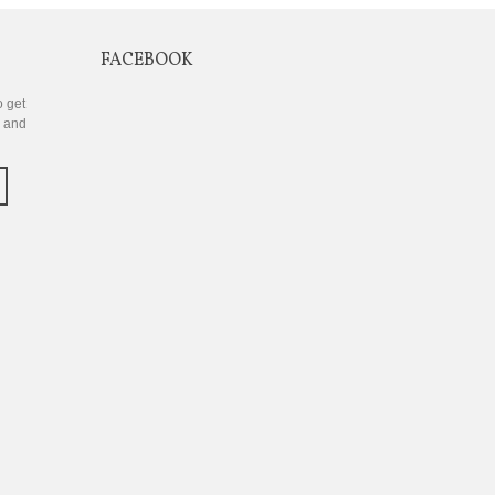
FACEBOOK
o get
s and