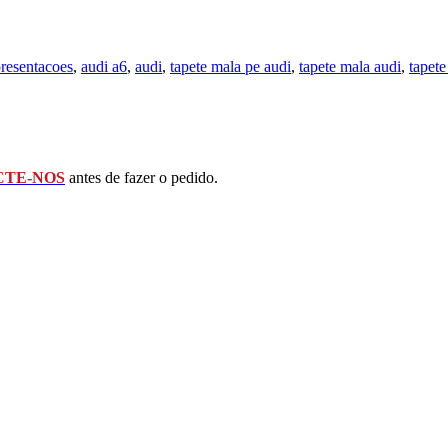
presentacoes
,
audi a6
,
audi
,
tapete mala pe audi
,
tapete mala audi
,
tapete
TE-NOS
antes de fazer o pedido.