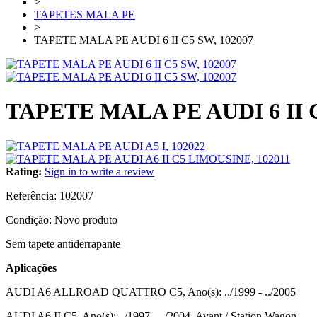
>
TAPETES MALA PE
>
TAPETE MALA PE AUDI 6 II C5 SW, 102007
TAPETE MALA PE AUDI 6 II C
Rating:
Sign in to write a review
Referência:
102007
Condição:
Novo produto
Sem tapete antiderrapante
Aplicações
AUDI A6 ALLROAD QUATTRO C5, Ano(s): ../1999 - ../2005
AUDI A6 II C5, Ano(s): ../1997 - ../2004, Avant / Station Wagon