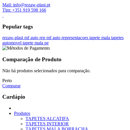
Mail: info@rezaw-plast.pt
Tlm: +351 919 598 166
Popular tags
rezaw-plast
mf auto rep
mf auto representacoes
tapete mala
tapetes
automovel
tapete mala pe
Comparação de Produto
Não há produtos selecionados para comparação.
Perto
Comparar
Cardápio
Produtos
TAPETES ALCATIFA
TAPETES INTERIOR
TAPETES MALA BORRACHA