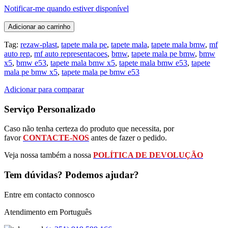
Notificar-me quando estiver disponível
Adicionar ao carrinho
Tag:
rezaw-plast
,
tapete mala pe
,
tapete mala
,
tapete mala bmw
,
mf
auto rep
,
mf auto representacoes
,
bmw
,
tapete mala pe bmw
,
bmw
x5
,
bmw e53
,
tapete mala bmw x5
,
tapete mala bmw e53
,
tapete
mala pe bmw x5
,
tapete mala pe bmw e53
Adicionar para comparar
Serviço Personalizado
Caso não tenha certeza do produto que necessita, por
favor
CONTACTE-NOS
antes de fazer o pedido.
Veja nossa também a nossa
POLÍTICA DE DEVOLUÇÃO
Tem dúvidas? Podemos ajudar?
Entre em contacto connosco
Atendimento em Português