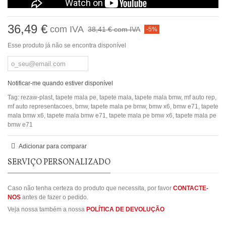
36,49 €
com IVA
38,41 €
com IVA
-5%
Esse produto já não se encontra disponível
Notificar-me quando estiver disponível
Tag:
rezaw-plast
,
tapete mala pe
,
tapete mala
,
tapete mala bmw
,
mf auto rep
,
mf auto representacoes
,
bmw
,
tapete mala pe bmw
,
bmw x6
,
bmw e71
,
tapete
mala bmw x6
,
tapete mala bmw e71
,
tapete mala pe bmw x6
,
tapete mala pe
bmw e71
Adicionar para comparar
SERVIÇO PERSONALIZADO
Caso não tenha certeza do produto que necessita, por favor
CONTACTE-
NOS
antes de fazer o pedido.
Veja nossa também a nossa
POLÍTICA DE DEVOLUÇÃO