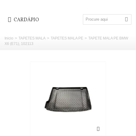
CARDÁPIO
Inicio
>
TAPETES MALA
>
TAPETES MALA PE
>
TAPETE MALA PE BMW
X6 (E71), 102113