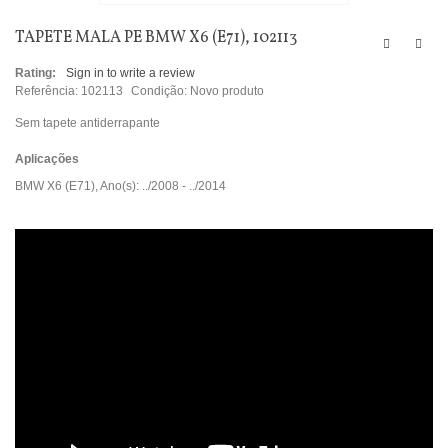
TAPETE MALA PE BMW X6 (E71), 102113
Rating:
Sign in to write a review
Referência:
102113
Condição:
Novo produto
Sem tapete antiderrapante
Aplicações
BMW X6 (E71), Ano(s): ../2008 - ../2014