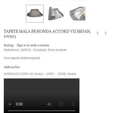
TAPETE MALA PE HONDA ACCORD VII SEDAN,
100513
Rating:
Sign in to write a review
Referência:
100513
Condição:
Novo produto
Sem tapete antiderrapante
Aplicações
HONDA ACCORD VII, Ano(s): ../2003 - ../2008, Sedan