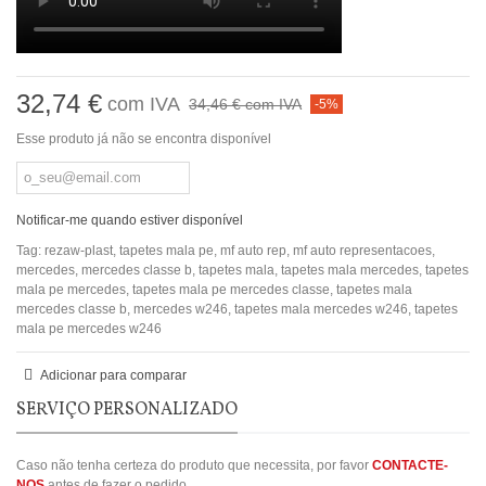
32,74 €
com IVA
34,46 €
com IVA
-5%
Esse produto já não se encontra disponível
Notificar-me quando estiver disponível
Tag:
rezaw-plast
,
tapetes mala pe
,
mf auto rep
,
mf auto representacoes
,
mercedes
,
mercedes classe b
,
tapetes mala
,
tapetes mala mercedes
,
tapetes
mala pe mercedes
,
tapetes mala pe mercedes classe
,
tapetes mala
mercedes classe b
,
mercedes w246
,
tapetes mala mercedes w246
,
tapetes
mala pe mercedes w246
Adicionar para comparar
SERVIÇO PERSONALIZADO
Caso não tenha certeza do produto que necessita, por favor
CONTACTE-
NOS
antes de fazer o pedido.