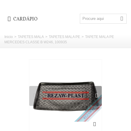
CARDÁPIO
Inicio
>
TAPETES MALA
>
TAPETES MALA PE
>
TAPETE MALA PE
MERCEDES CLASSE B W246, 100935