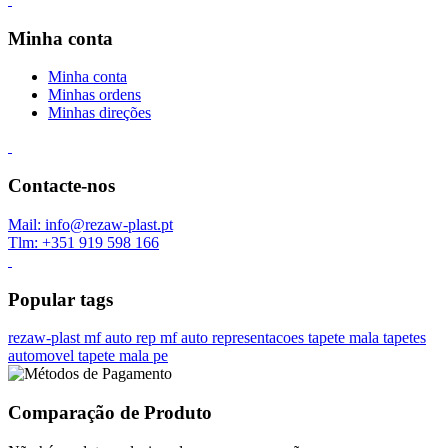
Minha conta
Minha conta
Minhas ordens
Minhas direções
Contacte-nos
Mail: info@rezaw-plast.pt
Tlm: +351 919 598 166
Popular tags
rezaw-plast
mf auto rep
mf auto representacoes
tapete mala
tapetes
automovel
tapete mala pe
Comparação de Produto