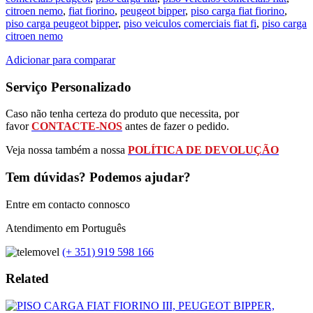
citroen nemo
,
fiat fiorino
,
peugeot bipper
,
piso carga fiat fiorino
,
piso carga peugeot bipper
,
piso veiculos comerciais fiat fi
,
piso carga
citroen nemo
Adicionar para comparar
Serviço Personalizado
Caso não tenha certeza do produto que necessita, por
favor
CONTACTE-NOS
antes de fazer o pedido.
Veja nossa também a nossa
POLÍTICA DE DEVOLUÇÃO
Tem dúvidas? Podemos ajudar?
Entre em contacto connosco
Atendimento em Português
(+ 351) 919 598 166
Related