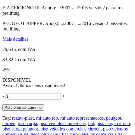
FIAT FIORINO III, Ano(s): ../2007 - ../2016 versão 2 passeiros,
prelifting
PEUGEOT BIPPER, Ano(s): ../2007 - ../2016 versão 2 passeiros,
prelifting
Mais detalhes
79,63 €
com IVA
83,82 €
com IVA
-5%
DISPONÍVEL
Aviso: Últimos itens disponíveis!
-
+
Adicionar ao carrinho
Tag:
rezaw-plast
,
mf auto rep
,
mf auto representacoes
,
peugeot
,
citroen
,
piso carga
,
piso veiculos comerciais
,
fiat
,
piso carga citroen
,
piso carga peugeot
,
piso veiculos comerciais citroen
,
piso veiculos
comerciais peugeot
,
piso carga fiat
,
piso veiculos comerciais fiat
,