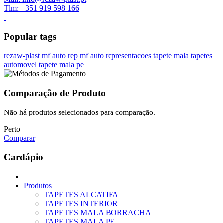
Tlm: +351 919 598 166
Popular tags
rezaw-plast
mf auto rep
mf auto representacoes
tapete mala
tapetes
automovel
tapete mala pe
Comparação de Produto
Não há produtos selecionados para comparação.
Perto
Comparar
Cardápio
Produtos
TAPETES ALCATIFA
TAPETES INTERIOR
TAPETES MALA BORRACHA
TAPETES MALA PE