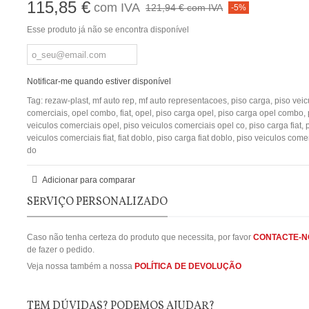
115,85 €
com IVA
121,94 €
com IVA
-5%
Esse produto já não se encontra disponível
Notificar-me quando estiver disponível
Tag:
rezaw-plast
,
mf auto rep
,
mf auto representacoes
,
piso carga
,
piso veic
comerciais
,
opel combo
,
fiat
,
opel
,
piso carga opel
,
piso carga opel combo
,
veiculos comerciais opel
,
piso veiculos comerciais opel co
,
piso carga fiat
,
veiculos comerciais fiat
,
fiat doblo
,
piso carga fiat doblo
,
piso veiculos comerc
do
Adicionar para comparar
SERVIÇO PERSONALIZADO
Caso não tenha certeza do produto que necessita, por favor
CONTACTE-N
de fazer o pedido.
Veja nossa também a nossa
POLÍTICA DE DEVOLUÇÃO
TEM DÚVIDAS? PODEMOS AJUDAR?