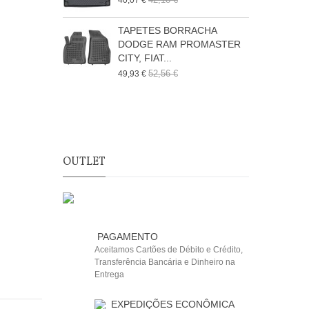
40,07 €
4
TAPETES BORRACHA
DODGE RAM PROMASTER
CITY, FIAT...
D
52,56 €
49,93 €
6
OUTLET
PAGAMENTO
Aceitamos Cartões de Débito e Crédito,
Transferência Bancária e Dinheiro na
Entrega
EXPEDIÇÕES ECONÔMICA