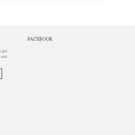
FACEBOOK
o get
s and