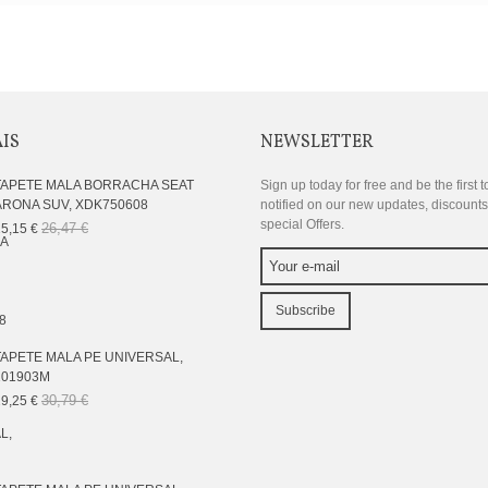
AIS
NEWSLETTER
TAPETE MALA BORRACHA SEAT
Sign up today for free and be the first t
ARONA SUV, XDK750608
notified on our new updates, discount
special Offers.
26,47 €
5,15 €
Subscribe
TAPETE MALA PE UNIVERSAL,
101903M
30,79 €
9,25 €