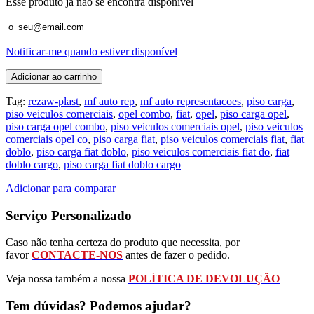
Esse produto já não se encontra disponível
Notificar-me quando estiver disponível
Adicionar ao carrinho
Tag:
rezaw-plast
,
mf auto rep
,
mf auto representacoes
,
piso carga
,
piso veiculos comerciais
,
opel combo
,
fiat
,
opel
,
piso carga opel
,
piso carga opel combo
,
piso veiculos comerciais opel
,
piso veiculos
comerciais opel co
,
piso carga fiat
,
piso veiculos comerciais fiat
,
fiat
doblo
,
piso carga fiat doblo
,
piso veiculos comerciais fiat do
,
fiat
doblo cargo
,
piso carga fiat doblo cargo
Adicionar para comparar
Serviço Personalizado
Caso não tenha certeza do produto que necessita, por
favor
CONTACTE-NOS
antes de fazer o pedido.
Veja nossa também a nossa
POLÍTICA DE DEVOLUÇÃO
Tem dúvidas? Podemos ajudar?