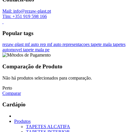
Mail: info@rezaw-plast.pt
Tlm: +351 919 598 166
Popular tags
rezaw-plast
mf auto rep
mf auto representacoes
tapete mala
tapetes
automovel
tapete mala pe
Comparação de Produto
Não há produtos selecionados para comparação.
Perto
Comparar
Cardápio
Produtos
TAPETES ALCATIFA
TAPETES INTERIOR