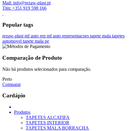
Mail: info@rezaw-plast.pt
Tlm: +351 919 598 166
Popular tags
rezaw-plast
mf auto rep
mf auto representacoes
tapete mala
tapetes
automovel
tapete mala pe
Comparação de Produto
Não há produtos selecionados para comparação.
Perto
Comparar
Cardápio
Produtos
TAPETES ALCATIFA
TAPETES INTERIOR
TAPETES MALA BORRACHA