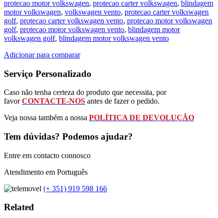
protecao motor volkswagen
,
protecao carter volkswagen
,
blindagem
motor volkswagen
,
volkswagen vento
,
protecao carter volkswagen
golf
,
protecao carter volkswagen vento
,
protecao motor volkswagen
golf
,
protecao motor volkswagen vento
,
blindagem motor
volkswagen golf
,
blindagem motor volkswagen vento
Adicionar para comparar
Serviço Personalizado
Caso não tenha certeza do produto que necessita, por
favor
CONTACTE-NOS
antes de fazer o pedido.
Veja nossa também a nossa
POLÍTICA DE DEVOLUÇÃO
Tem dúvidas? Podemos ajudar?
Entre em contacto connosco
Atendimento em Português
(+ 351) 919 598 166
Related