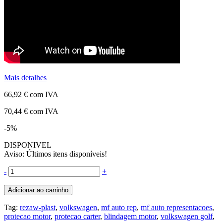
Mais detalhes
66,92 €
com IVA
70,44 €
com IVA
-5%
DISPONIVEL
Aviso: Últimos itens disponíveis!
-
+
Adicionar ao carrinho
Tag:
rezaw-plast
,
volkswagen
,
mf auto rep
,
mf auto representacoes
,
protecao motor
,
protecao carter
,
blindagem motor
,
volkswagen golf
,