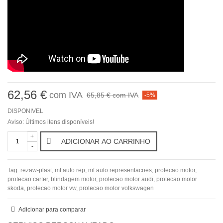
62,56 €
com IVA
65,85 €
com IVA
-5%
DISPONIVEL
Aviso: Últimos itens disponíveis!
+
ADICIONAR AO CARRINHO
-
Tag:
rezaw-plast
,
mf auto rep
,
mf auto representacoes
,
protecao motor
,
protecao carter
,
blindagem motor
,
protecao motor audi
,
protecao motor
skoda
,
protecao motor vw
,
protecao motor volkswagen
Adicionar para comparar