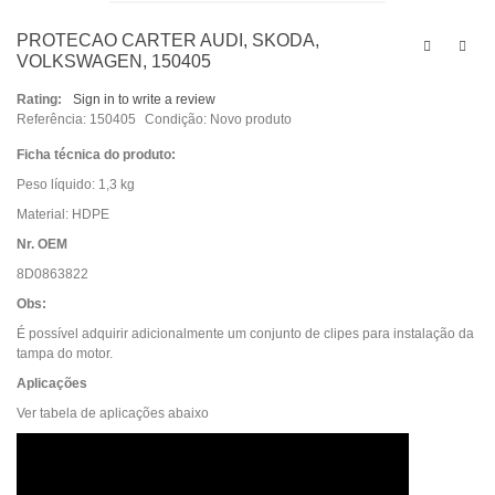
PROTECAO CARTER AUDI, SKODA,
VOLKSWAGEN, 150405
Rating:
Sign in to write a review
Referência:
150405
Condição:
Novo produto
Ficha técnica do produto:
Peso líquido:
1,3 kg
Material:
HDPE
Nr. OEM
8D0863822
Obs:
É possível adquirir adicionalmente um conjunto de clipes para instalação da
tampa do motor.
Aplicações
Ver tabela de aplicações abaixo