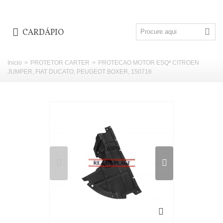
CARDÁPIO
Inicio
>
PROTETOR CARTER
>
PROTECAO MOTOR ESQª CITROEN
JUMPER, FIAT DUCATO, PEUGEOT BOXER, 150716