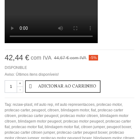
42,44 €
com IVA
44,67 €
com IVA
-5%
DISPONIBLE
Aviso: Últimos itens disponíveis!
+
ADICIONAR AO CARRINHO
-
Tag:
rezaw-plast
,
mf auto rep
,
mf auto representacoes
,
protecao motor
,
protecao carter
,
peugeot
,
citroen
,
blindagem motor
,
fiat
,
protecao carter
citroen
,
protecao carter peugeot
,
protecao motor citroen
,
blindagem motor
citroen
,
blindagem motor peugeot
,
protecao motor peugeot
,
protecao carter
fiat
,
protecao motor fiat
,
blindagem motor fiat
,
citroen jumper
,
peugeot boxer
,
protecao carter citroen jumper
,
protecao carter peugeot boxer
,
protecao
motor citroen jumper
,
protecao motor peugeot boxer
,
blindagem motor citroen