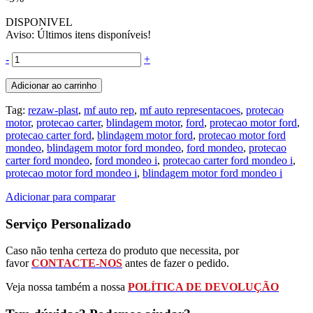
DISPONIVEL
Aviso: Últimos itens disponíveis!
-
+
Adicionar ao carrinho
Tag:
rezaw-plast
,
mf auto rep
,
mf auto representacoes
,
protecao
motor
,
protecao carter
,
blindagem motor
,
ford
,
protecao motor ford
,
protecao carter ford
,
blindagem motor ford
,
protecao motor ford
mondeo
,
blindagem motor ford mondeo
,
ford mondeo
,
protecao
carter ford mondeo
,
ford mondeo i
,
protecao carter ford mondeo i
,
protecao motor ford mondeo i
,
blindagem motor ford mondeo i
Adicionar para comparar
Serviço Personalizado
Caso não tenha certeza do produto que necessita, por
favor
CONTACTE-NOS
antes de fazer o pedido.
Veja nossa também a nossa
POLÍTICA DE DEVOLUÇÃO