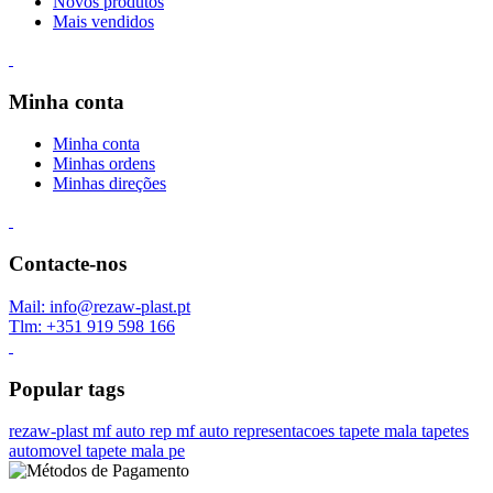
Novos produtos
Mais vendidos
Minha conta
Minha conta
Minhas ordens
Minhas direções
Contacte-nos
Mail: info@rezaw-plast.pt
Tlm: +351 919 598 166
Popular tags
rezaw-plast
mf auto rep
mf auto representacoes
tapete mala
tapetes
automovel
tapete mala pe