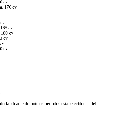
50 cv
m, 176 cv
 cv
 165 cv
, 180 cv
93 cv
 cv
20 cv
s.
o fabricante durante os períodos estabelecidos na lei.