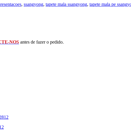
presentacoes
,
ssangyong
,
tapete mala ssangyong
,
tapete mala pe ssangy
TE-NOS
antes de fazer o pedido.
12