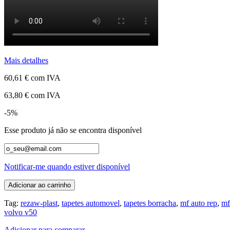
Mais detalhes
60,61 €
com IVA
63,80 €
com IVA
-5%
Esse produto já não se encontra disponível
Notificar-me quando estiver disponível
Adicionar ao carrinho
Tag:
rezaw-plast
,
tapetes automovel
,
tapetes borracha
,
mf auto rep
,
mf
volvo v50
Adicionar para comparar