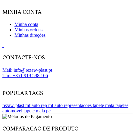
MINHA CONTA
Minha conta
Minhas ordens
Minhas direções
CONTACTE-NOS
Mail: info@rezaw-plast.pt
Tlm: +351 919 598 166
POPULAR TAGS
rezaw-plast
mf auto rep
mf auto representacoes
tapete mala
tapetes
automovel
tapete mala pe
COMPARAÇÃO DE PRODUTO