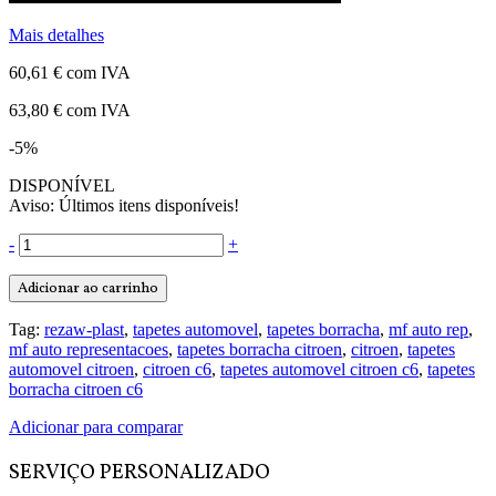
Mais detalhes
60,61 €
com IVA
63,80 €
com IVA
-5%
DISPONÍVEL
Aviso: Últimos itens disponíveis!
-
+
Adicionar ao carrinho
Tag:
rezaw-plast
,
tapetes automovel
,
tapetes borracha
,
mf auto rep
,
mf auto representacoes
,
tapetes borracha citroen
,
citroen
,
tapetes
automovel citroen
,
citroen c6
,
tapetes automovel citroen c6
,
tapetes
borracha citroen c6
Adicionar para comparar
SERVIÇO PERSONALIZADO