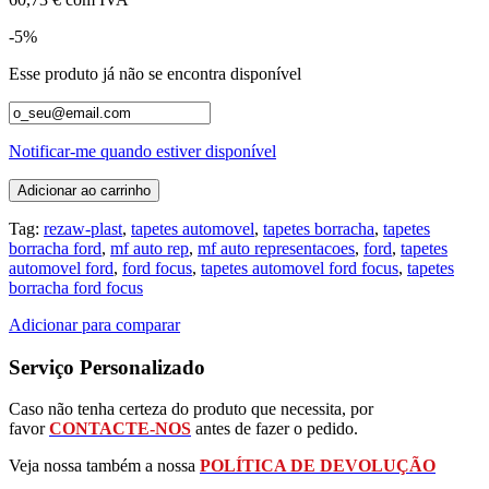
-5%
Esse produto já não se encontra disponível
Notificar-me quando estiver disponível
Adicionar ao carrinho
Tag:
rezaw-plast
,
tapetes automovel
,
tapetes borracha
,
tapetes
borracha ford
,
mf auto rep
,
mf auto representacoes
,
ford
,
tapetes
automovel ford
,
ford focus
,
tapetes automovel ford focus
,
tapetes
borracha ford focus
Adicionar para comparar
Serviço Personalizado
Caso não tenha certeza do produto que necessita, por
favor
CONTACTE-NOS
antes de fazer o pedido.
Veja nossa também a nossa
POLÍTICA DE DEVOLUÇÃO