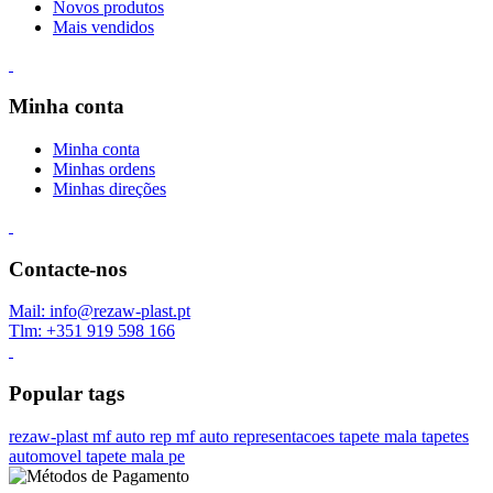
Novos produtos
Mais vendidos
Minha conta
Minha conta
Minhas ordens
Minhas direções
Contacte-nos
Mail: info@rezaw-plast.pt
Tlm: +351 919 598 166
Popular tags
rezaw-plast
mf auto rep
mf auto representacoes
tapete mala
tapetes
automovel
tapete mala pe