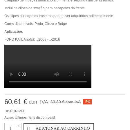
Conjunto de 4 peças dedicado à primeira e segunda fila de assentos.
Inclui os clipes de fixação para os tapetes da frente.
Os clipes dos tapetes traseiros podem ser adquiridos adicionalmente.
Cores disponiveis: Preto, Cinza e Beige
Aplicações
FORD KA II, Ano(s): ../2008 - ../2016
60,61 €
com IVA
63,80 €
com IVA
-5%
DISPONÍVEL
Aviso: Últimos itens disponíveis!
+
ADICIONAR AO CARRINHO