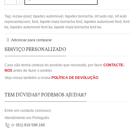
-
Tag:
rezaw-plast
,
tapetes automovel
,
tapetes borracha
,
mf auto rep
,
mf auto
representacoes
,
ford
,
tapete mala borracha ford
,
tapetes automovel ford
,
ford
ka
,
tapetes automovel ford ka
,
tapete mala borracha ford ka
Adicionar para comparar
SERVIÇO PERSONALIZADO
Caso não tenha certeza do produto que necessita, por favor
CONTACTE-
NOS
antes de fazer o pedido.
Veja nossa também a nossa
POLÍTICA DE DEVOLUÇÃO
TEM DÚVIDAS? PODEMOS AJUDAR?
Entre em contacto connosco
Atendimento em Português
(+ 351) 919 598 166