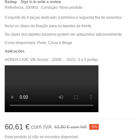
Rating:
Sign in to write a review
Referência:
200902
Condição:
Novo produto
Conjunto de 4 peças dedicado à primeira e segunda fila de assentos.
Inclui os clipes de fixação para os tapetes da frente.
Os clipes dos tapetes traseiros podem ser adquiridos adicionalmente.
Cores disponiveis: Preto, Cinza e Beige
Aplicações
HONDA CIVIC VIII, Ano(s): ../2006 - ../2011, 3 e 5 portas
60,61 €
com IVA
63,80 €
com IVA
-5%
Esse produto já não se encontra disponível