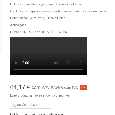
Inclui os clipes de fixação para os tapetes da frente.
Os clipes dos tapetes traseiros podem ser adquiridos adicionalmente.
Cores disponiveis: Preto, Cinza e Beige
Aplicações
HONDA CR - V II, Ano(s): ../2001 - ../2006
64,17 €
com IVA
67,55 €
com IVA
-5%
Esse produto já não se encontra disponível
Notificar-me quando estiver disponível