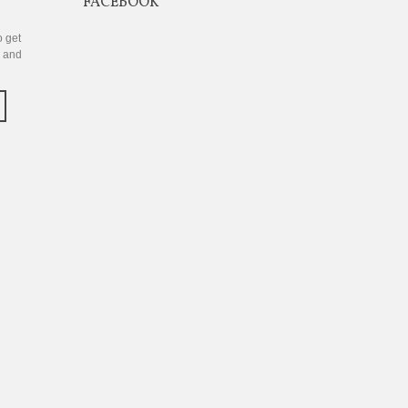
FACEBOOK
o get
s and