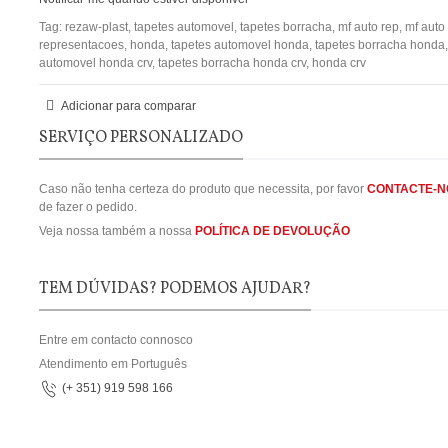
Tag:
rezaw-plast
,
tapetes automovel
,
tapetes borracha
,
mf auto rep
,
mf auto
representacoes
,
honda
,
tapetes automovel honda
,
tapetes borracha honda
automovel honda crv
,
tapetes borracha honda crv
,
honda crv
Adicionar para comparar
SERVIÇO PERSONALIZADO
Caso não tenha certeza do produto que necessita, por favor
CONTACTE-N
de fazer o pedido.
Veja nossa também a nossa
POLÍTICA DE DEVOLUÇÃO
TEM DÚVIDAS? PODEMOS AJUDAR?
Entre em contacto connosco
Atendimento em Português
(+ 351) 919 598 166