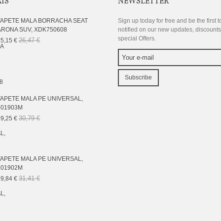
AIS
NEWSLETTER
TAPETE MALA BORRACHA SEAT
Sign up today for free and be the first t
ARONA SUV, XDK750608
notified on our new updates, discount
special Offers.
26,47 €
5,15 €
Subscribe
TAPETE MALA PE UNIVERSAL,
101903M
30,79 €
9,25 €
TAPETE MALA PE UNIVERSAL,
101902M
31,41 €
9,84 €