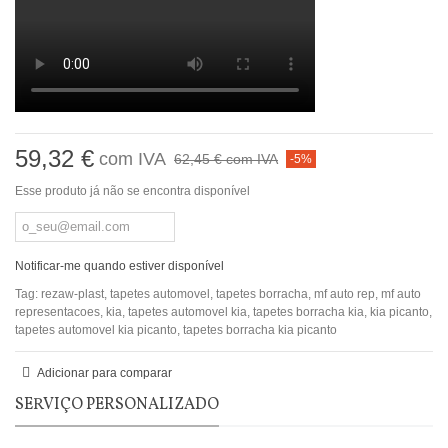
59,32 €
com IVA
62,45 €
com IVA
-5%
Esse produto já não se encontra disponível
Notificar-me quando estiver disponível
Tag:
rezaw-plast
,
tapetes automovel
,
tapetes borracha
,
mf auto rep
,
mf auto
representacoes
,
kia
,
tapetes automovel kia
,
tapetes borracha kia
,
kia picanto
,
tapetes automovel kia picanto
,
tapetes borracha kia picanto
Adicionar para comparar
SERVIÇO PERSONALIZADO