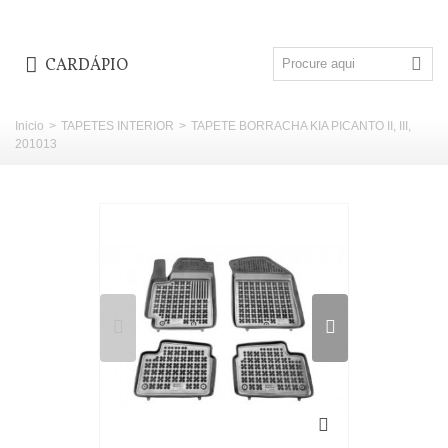
CARDÁPIO
Inicio
>
TAPETES INTERIOR
>
TAPETE BORRACHA KIA PICANTO II, III,
201013