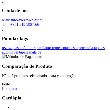
Contacte-nos
Mail: info@rezaw-plast.pt
Tlm: +351 919 598 166
Popular tags
rezaw-plast
mf auto rep
mf auto representacoes
tapete mala
tapetes
automovel
tapete mala pe
Comparação de Produto
Não há produtos selecionados para comparação.
Perto
Comparar
Cardápio