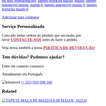
mf auto representacoes
,
tapetes borracha mazda
,
mazda
,
tapetes
automovel mazda
,
mazda 6
,
tapetes automovel mazda 6
,
tapetes
borracha mazda 6
Adicionar para comparar
Serviço Personalizado
Caso não tenha certeza do produto que necessita, por
favor
CONTACTE-NOS
antes de fazer o pedido.
Veja nossa também a nossa
POLÍTICA DE DEVOLUÇÃO
Tem dúvidas? Podemos ajudar?
Entre em contacto connosco
Atendimento em Português
(+ 351) 919 598 166
Related