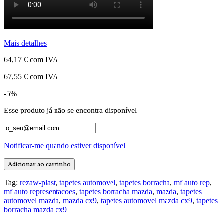
Mais detalhes
64,17 €
com IVA
67,55 €
com IVA
-5%
Esse produto já não se encontra disponível
Notificar-me quando estiver disponível
Adicionar ao carrinho
Tag:
rezaw-plast
,
tapetes automovel
,
tapetes borracha
,
mf auto rep
,
mf auto representacoes
,
tapetes borracha mazda
,
mazda
,
tapetes
automovel mazda
,
mazda cx9
,
tapetes automovel mazda cx9
,
tapetes
borracha mazda cx9