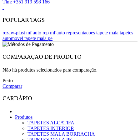
Tlm: +351 919 598 166
POPULAR TAGS
rezaw-plast
mf auto rep
mf auto representacoes
tapete mala
tapetes
automovel
tapete mala pe
COMPARAÇÃO DE PRODUTO
Não há produtos selecionados para comparação.
Perto
Comparar
CARDÁPIO
Produtos
TAPETES ALCATIFA
TAPETES INTERIOR
TAPETES MALA BORRACHA
TAPETES MALA PE