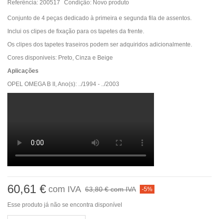
Referência:
200517
Condição:
Novo produto
Conjunto de 4 peças dedicado à primeira e segunda fila de assentos.
Inclui os clipes de fixação para os tapetes da frente.
Os clipes dos tapetes traseiros podem ser adquiridos adicionalmente.
Cores disponiveis: Preto, Cinza e Beige
Aplicações
OPEL OMEGA B II, Ano(s): ../1994 - ../2003
60,61 €
com IVA
63,80 €
com IVA
-5%
Esse produto já não se encontra disponível