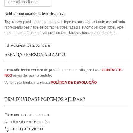
Notificar-me quando estiver disponível
Tag:
rezaw-plast
,
tapetes automovel
,
tapetes borracha
,
mf auto rep
,
mf auto
representacoes
,
tapetes borracha opel
,
tapetes automovel opel
,
opel
,
opel
omega
,
tapetes automovel opel omega
,
tapetes borracha opel omega
Adicionar para comparar
SERVIÇO PERSONALIZADO
Caso não tenha certeza do produto que necessita, por favor
CONTACTE-
NOS
antes de fazer o pedido.
Veja nossa também a nossa
POLÍTICA DE DEVOLUÇÃO
TEM DÚVIDAS? PODEMOS AJUDAR?
Entre em contacto connosco
Atendimento em Português
(+ 351) 919 598 166