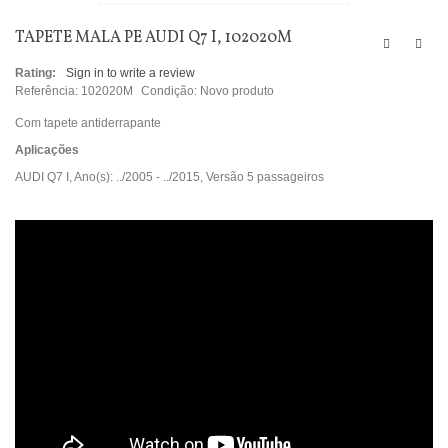
TAPETE MALA PE AUDI Q7 I, 102020M
Rating:
Sign in to write a review
Referência:
102020M
Condição:
Novo produto
Com tapete antiderrapante
Aplicações
AUDI Q7 I, Ano(s): ../2005 - ../2015, Versão 5 passageiros