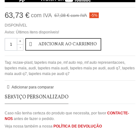
63,73 €
com IVA
67,08 €
com IVA
-5%
DISPONÍVEL
Aviso: Últimos itens disponíveis!
+
ADICIONAR AO CARRINHO
-
Tag:
rezaw-plast
,
tapetes mala pe
,
mf auto rep
,
mf auto representacoes
,
tapetes mala
,
audi
,
tapetes mala audi
,
tapetes mala pe audi
,
audi q7
,
tapetes
mala audi q7
,
tapetes mala pe audi q7
Adicionar para comparar
SERVIÇO PERSONALIZADO
Caso não tenha certeza do produto que necessita, por favor
CONTACTE-
NOS
antes de fazer o pedido.
Veja nossa também a nossa
POLÍTICA DE DEVOLUÇÃO