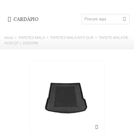
CARDÁPIO
Inicio
>
TAPETES MALA
>
TAPETES MALA ANTI SLIP
>
TAPETE MALA PE
AUDI Q7 I, 102020M