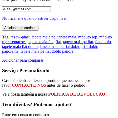
Notificar-me quando estiver disponível
Adicionar ao carrinho
Tag:
rezaw-plast
,
tapete mala pe
,
tapete mala
,
mf auto rep
,
mf auto
representacoes
,
tapete mala fiat
,
fiat
,
tapete mala pe fiat
,
fiat doblo
,
tapete mala fiat doblo
,
tapete mala pe fiat doblo
,
fiat doblo
panorama
,
tapete mala pe fiat doblo panora
Adicionar para comparar
Serviço Personalizado
Caso não tenha certeza do produto que necessita, por
favor
CONTACTE-NOS
antes de fazer o pedido.
Veja nossa também a nossa
POLÍTICA DE DEVOLUÇÃO
Tem dúvidas? Podemos ajudar?
Entre em contacto connosco