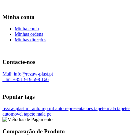
Minha conta
Minha conta
Minhas ordens
Minhas direções
Contacte-nos
Mail: info@rezaw-plast.pt
Tlm: +351 919 598 166
Popular tags
rezaw-plast
mf auto rep
mf auto representacoes
tapete mala
tapetes
automovel
tapete mala pe
Comparação de Produto