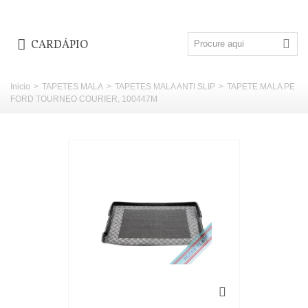
CARDÁPIO
Inicio
>
TAPETES MALA
>
TAPETES MALA ANTI SLIP
>
TAPETE MALA PE
FORD TOURNEO COURIER, 100447M