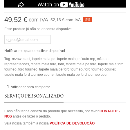
49,52 €
com IVA
52,13 €
com IVA
-5%
Esse produto já não se encontra disponível
Notificar-me quando estiver disponível
Tag:
rezaw-plast
,
tapete mala pe
,
tapete mala
,
mf auto rep
,
mf auto
representacoes
,
tapete mala ford
,
ford
,
tapete mala pe ford
,
tapete mala ford
tourneo
,
ford tourneo
,
tapete mala pe ford tourneo
,
ford tourneo courier
,
tapete mala ford tourneo courier
,
tapete mala pe ford tourneo cour
Adicionar para comparar
SERVIÇO PERSONALIZADO
Caso não tenha certeza do produto que necessita, por favor
CONTACTE-
NOS
antes de fazer o pedido.
Veja nossa também a nossa
POLÍTICA DE DEVOLUÇÃO