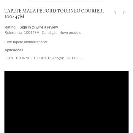
TAPETE MALA PE FORD TOURNEO COURIER,
100447M
Rating:
Sign in to write a review
Referência:
100447M
Condição:
Novo produto
Com tapete antiderrapante
Aplicações
FORD TOURNEO COURIER, Ano(s): ../2014 - ../....