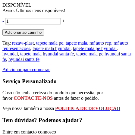
DISPONÍVEL
Aviso: Últimos itens disponíveis!
-
+
Adicionar ao carrinho
Tag:
rezaw-plast
,
tapete mala pe
,
tapete mala
,
mf auto rep
,
mf auto
representacoes
,
tapete mala hyundai
,
tapete mala pe hyundai
,
hyundai
,
tapete mala hyundai santa fe
,
tapete mala pe hyundai santa
fe
,
hyundai santa fe
Adicionar para comparar
Serviço Personalizado
Caso não tenha certeza do produto que necessita, por
favor
CONTACTE-NOS
antes de fazer o pedido.
Veja nossa também a nossa
POLÍTICA DE DEVOLUÇÃO
Tem dúvidas? Podemos ajudar?
Entre em contacto connosco