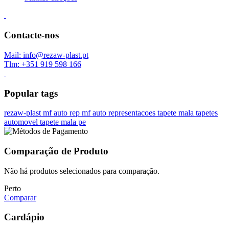
Contacte-nos
Mail: info@rezaw-plast.pt
Tlm: +351 919 598 166
Popular tags
rezaw-plast
mf auto rep
mf auto representacoes
tapete mala
tapetes
automovel
tapete mala pe
Comparação de Produto
Não há produtos selecionados para comparação.
Perto
Comparar
Cardápio