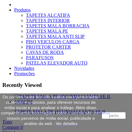
Produtos
TAPETES ALCATIFA
TAPETES INTERIOR
TAPETES MALA BORRACHA
TAPETES MALA PE
TAPETES MALA ANTI SLIP
PISO VEICULOS CARGA
PROTETOR CARTER
CAVAS DE RODA
PARAFUSOS
PATELAS ELEVADOR AUTO
Novidades
Promoções
Recently Viewed
Os cookies neste site são usados para personalizar
conteúdo e anúncios, para oferecer recursos de
mídia social e para analisar o tráfego. Além disso,
TAPETE MALA PE HYUNDAI SANTA FE II,...
compartilhamos informações sobre o uso do site com
perto
nossos parceiros de mídia social, publicidade e
Topo
análise da web..
Ver detalles
Compare
0