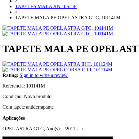
>
TAPETES MALA ANTI SLIP
>
TAPETE MALA PE OPEL ASTRA GTC, 101141M
TAPETE MALA PE OPEL AST
Rating:
Sign in to write a review
Referência:
101141M
Condição:
Novo produto
Com tapete antiderrapante
Aplicações
OPEL ASTRA GTC, Ano(s): ../2011 - ../....